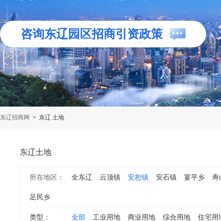
咨询东辽园区招商引资政策
东辽招商网
>
东辽 土地
东辽土地
所在地区：
全东辽
云顶镇
安恕镇
安石镇
宴平乡
寿
足民乡
类型：
全部
工业用地
商业用地
综合用地
住宅用